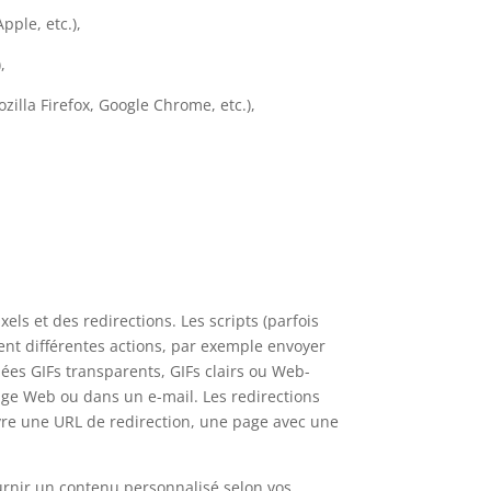
pple, etc.),
,
zilla Firefox, Google Chrome, etc.),
ls et des redirections. Les scripts (parfois
uent différentes actions, par exemple envoyer
lées GIFs transparents, GIFs clairs ou Web-
age Web ou dans un e-mail. Les redirections
re une URL de redirection, une page avec une
ournir un contenu personnalisé selon vos