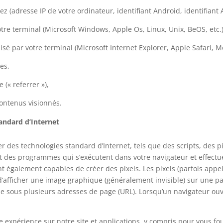
 (adresse IP de votre ordinateur, identifiant Android, identifiant A
tre terminal (Microsoft Windows, Apple Os, Linux, Unix, BeOS, etc.)
isé par votre terminal (Microsoft Internet Explorer, Apple Safari, Mo
es,
(« referrer »),
ontenus visionnés.
tandard d’Internet
des technologies standard d’Internet, tels que des scripts, des pixe
ont des programmes qui s’exécutent dans votre navigateur et effect
nt également capables de créer des pixels. Les pixels (parfois appe
d’afficher une image graphique (généralement invisible) sur une p
 sous plusieurs adresses de page (URL). Lorsqu’un navigateur ouv
re expérience sur notre site et applications, y compris pour vous f