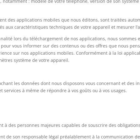
s, notamment : modèle de votre téléphone, version de son système d
nt des applications mobiles que nous éditons, sont traitées aut
tés aux caractéristiques techniques de votre appareil et mesurer l’
tionnalité lors du téléchargement de nos applications, nous sommes
t pour vous informer sur des contenus ou des offres que nous pen
rience sur nos applications mobiles. Conformément à la loi applicab
ètres système de votre appareil.
chant les données dont nous disposons vous concernant et des inf
et services à même de répondre à vos goûts ou à vos usages.
ent à des personnes majeures capables de souscrire des obligations
ment de son responsable légal préalablement à la communication d